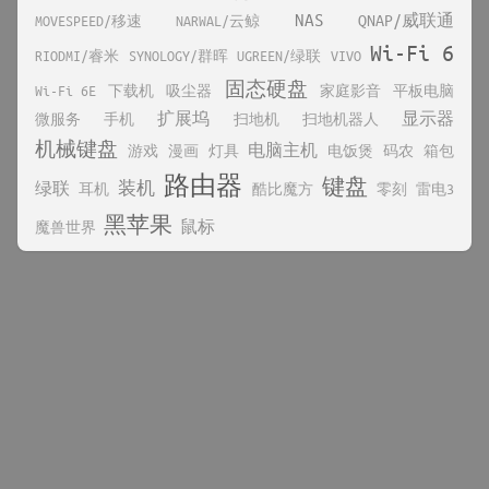
NAS
QNAP/威联通
MOVESPEED/移速
NARWAL/云鲸
Wi-Fi 6
RIODMI/睿米
SYNOLOGY/群晖
UGREEN/绿联
VIVO
固态硬盘
Wi-Fi 6E
下载机
吸尘器
家庭影音
平板电脑
扩展坞
显示器
微服务
手机
扫地机
扫地机器人
机械键盘
电脑主机
游戏
漫画
灯具
电饭煲
码农
箱包
路由器
键盘
装机
绿联
耳机
酷比魔方
零刻
雷电3
黑苹果
鼠标
魔兽世界