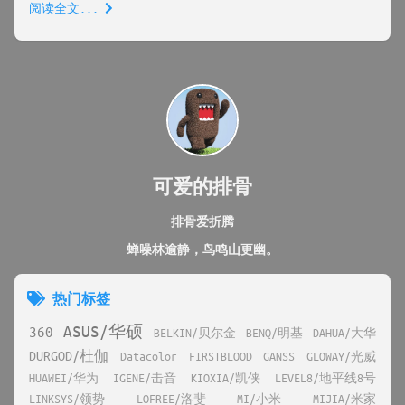
阅读全文...
可爱的排骨
排骨爱折腾
蝉噪林逾静，鸟鸣山更幽。
热门标签
ASUS/华硕
360
BELKIN/贝尔金
BENQ/明基
DAHUA/大华
DURGOD/杜伽
Datacolor
FIRSTBLOOD
GANSS
GLOWAY/光威
HUAWEI/华为
IGENE/击音
KIOXIA/凯侠
LEVEL8/地平线8号
LINKSYS/领势
LOFREE/洛斐
MI/小米
MIJIA/米家