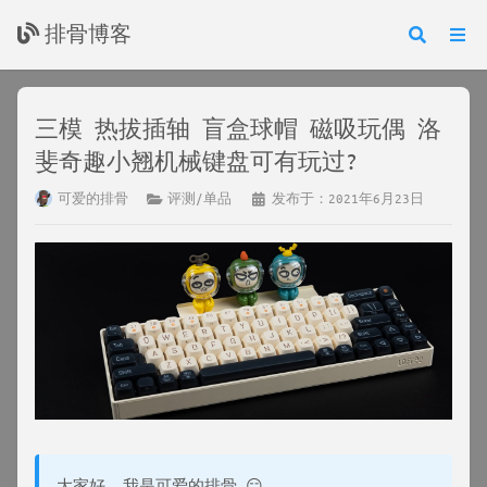
排骨博客
三模 热拔插轴 盲盒球帽 磁吸玩偶 洛
斐奇趣小翘机械键盘可有玩过?
可爱的排骨
评测/单品
发布于：2021年6月23日
大家好, 我是可爱的排骨 😏