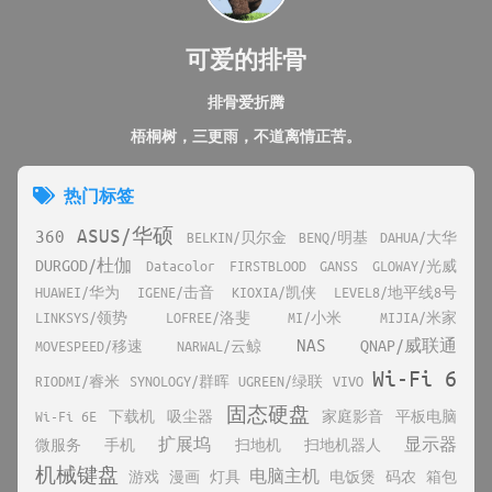
可爱的排骨
排骨爱折腾
梧桐树，三更雨，不道离情正苦。
热门标签
ASUS/华硕
360
BELKIN/贝尔金
BENQ/明基
DAHUA/大华
DURGOD/杜伽
Datacolor
FIRSTBLOOD
GANSS
GLOWAY/光威
HUAWEI/华为
IGENE/击音
KIOXIA/凯侠
LEVEL8/地平线8号
LINKSYS/领势
LOFREE/洛斐
MI/小米
MIJIA/米家
NAS
QNAP/威联通
MOVESPEED/移速
NARWAL/云鲸
Wi-Fi 6
RIODMI/睿米
SYNOLOGY/群晖
UGREEN/绿联
VIVO
固态硬盘
Wi-Fi 6E
下载机
吸尘器
家庭影音
平板电脑
扩展坞
显示器
微服务
手机
扫地机
扫地机器人
机械键盘
电脑主机
游戏
漫画
灯具
电饭煲
码农
箱包