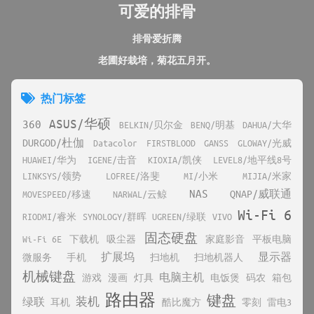
可爱的排骨
排骨爱折腾
老圃好栽培，菊花五月开。
热门标签
ASUS/华硕
360
BELKIN/贝尔金
BENQ/明基
DAHUA/大华
DURGOD/杜伽
Datacolor
FIRSTBLOOD
GANSS
GLOWAY/光威
HUAWEI/华为
IGENE/击音
KIOXIA/凯侠
LEVEL8/地平线8号
LINKSYS/领势
LOFREE/洛斐
MI/小米
MIJIA/米家
NAS
QNAP/威联通
MOVESPEED/移速
NARWAL/云鲸
Wi-Fi 6
RIODMI/睿米
SYNOLOGY/群晖
UGREEN/绿联
VIVO
固态硬盘
Wi-Fi 6E
下载机
吸尘器
家庭影音
平板电脑
扩展坞
显示器
微服务
手机
扫地机
扫地机器人
机械键盘
电脑主机
游戏
漫画
灯具
电饭煲
码农
箱包
路由器
键盘
装机
绿联
耳机
酷比魔方
零刻
雷电3