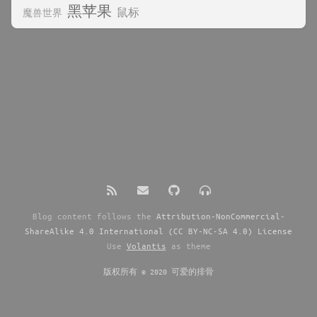
黑苹果
鼠标
魔兽世界
Blog content follows the
Attribution-NonCommercial-
ShareAlike 4.0 International (CC BY-NC-SA 4.0) License
Use
Volantis
as theme
版权所有 © 2020 可爱的排骨