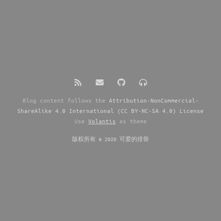
Blog content follows the
Attribution-NonCommercial-
ShareAlike 4.0 International (CC BY-NC-SA 4.0) License
Use
Volantis
as theme
版权所有 © 2020 可爱的排骨