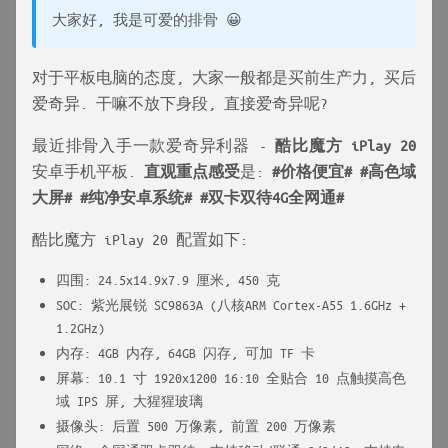
大家好, 我是可爱的排骨 😀
对于平板电脑的态度, 大家一般都是买前生产力, 买后
爱奇异. 干嘛不放下身段, 直接爱奇异呢?
最近排骨入手一款爱奇异利器 -
酷比魔方 iPlay 20
安卓手机平板.
直观重点感受
是:
#价格便宜#
#高色域
大屏#
#纯净安卓系统#
#双卡双待4G全网通#
酷比魔方 iPlay 20 配置如下:
四围: 24.5x14.9x7.9 厘米, 450 克
SOC: 紫光展锐 SC9863A (八核ARM Cortex-A55 1.6GHz +
1.2GHz)
内存: 4GB 内存, 64GB 闪存, 可加 TF 卡
屏幕: 10.1 寸 1920x1200 16:10 全贴合 10 点触摸高色
域 IPS 屏, 大猩猩玻璃
摄像头: 后置 500 万像素, 前置 200 万像素