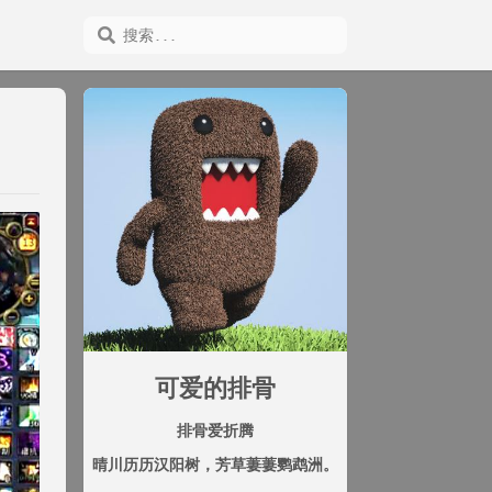
可爱的排骨
排骨爱折腾
晴川历历汉阳树，芳草萋萋鹦鹉洲。