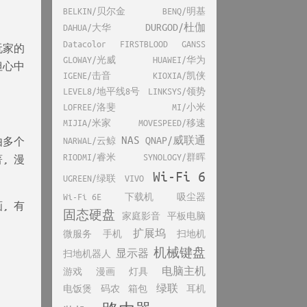
BELKIN/贝尔金
BENQ/明基
DURGOD/杜伽
DAHUA/大华
Datacolor
FIRSTBLOOD
GANSS
玩家的
GLOWAY/光威
HUAWEI/华为
但心中
IGENE/击音
KIOXIA/凯侠
LEVEL8/地平线8号
LINKSYS/领势
LOFREE/洛斐
MI/小米
MIJIA/米家
MOVESPEED/移速
NAS
QNAP/威联通
NARWAL/云鲸
由多个
RIODMI/睿米
SYNOLOGY/群晖
, 漫
Wi-Fi 6
UGREEN/绿联
VIVO
Wi-Fi 6E
下载机
吸尘器
, 有
固态硬盘
家庭影音
平板电脑
扩展坞
微服务
手机
扫地机
机械键盘
显示器
扫地机器人
电脑主机
游戏
漫画
灯具
绿联
电饭煲
码农
箱包
耳机