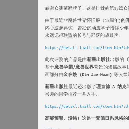
感谢众测菌翻牌子, 这是排骨的第15篇众
由于最近**魔兽世界怀旧服 (15周年)
的
内心波澜再惊. 曾经的顽皮学子懵懂少年
永远记得联盟的长号与部落的战鼓声.
https://detail.tmall.com/item.htm?id
此次评测的产品是由
新星出版社
出版的
《
基于
魔兽争霸/魔兽世界
背景的短篇故事组
画部分由
金在焕 (Kim Jae-Hwan)
等人绘
新星出版社
最近还出版了
理查德·A·纳克
兴趣的同学推荐一并入手.
https://detail.tmall.com/item.htm?id
高能预警: 没错! 这是一套偏日系风格的