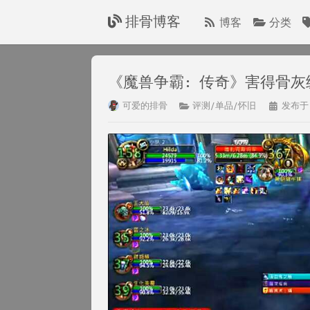
排骨博客
博客
分类
《魔兽争霸: 传奇》害得骨灰级 
可爱的排骨
评测/单品/怀旧
发布于：