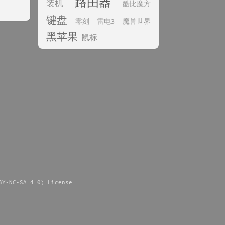
路由器
装机
酷比魔方
键盘
零刻
雷电3
魔兽世界
黑苹果
鼠标
BY-NC-SA 4.0) License