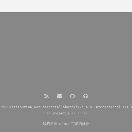
s the
Attribution-NonCommercial-ShareAlike 4.0 International (CC 
Use
Volantis
as theme
版权所有 © 2020 可爱的排骨