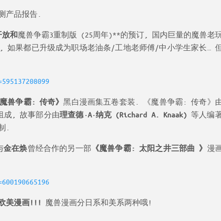
测产品报告.
开放和
魔兽争霸3重制版 (25周年)**的预订, 国内巨量的魔兽老
, 如果都已升级成为职场老油条/工地老师傅/中小学生家长… 
=595137208099
魔兽争霸: 传奇》
黑白漫画集五卷套装. 《魔兽争霸: 传奇》
成, 故事部分由
理查德·A·纳克 (Richard A. Knaak)
等人编著
制.
与
金在焕
曾经合作的另一部
《魔兽争霸: 太阳之井三部曲 》
漫画
=600190665196
欧美漫画!!!
魔兽漫画分日系和美系两种哦!