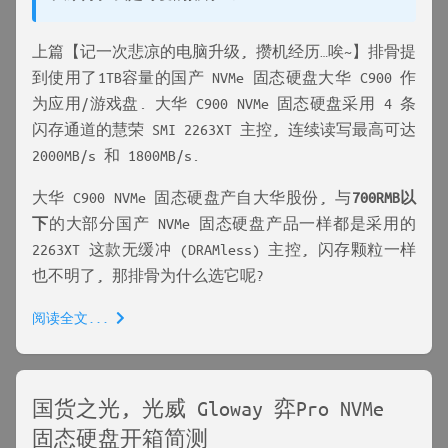
上篇【记一次悲凉的电脑升级, 攒机经历…唉~】排骨提
到使用了1TB容量的国产 NVMe 固态硬盘大华 C900 作
为应用/游戏盘. 大华 C900 NVMe 固态硬盘采用 4 条
闪存通道的慧荣 SMI 2263XT 主控, 连续读写最高可达
2000MB/s 和 1800MB/s.
大华 C900 NVMe 固态硬盘产自大华股份, 与
700
RMB
以
下
的大部分国产 NVMe 固态硬盘产品一样都是采用的
2263XT 这款无缓冲 (DRAMless) 主控, 闪存颗粒一样
也不明了, 那排骨为什么选它呢?
阅读全文...
国货之光, 光威 Gloway 弈Pro NVMe
固态硬盘开箱简测