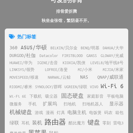
排骨爱折腾
秋坐金张馆，繁阴昼不开。
热门标签
ASUS/华硕
360
BELKIN/贝尔金
BENQ/明基
DAHUA/大华
DURGOD/杜伽
Datacolor
FIRSTBLOOD
GANSS
GLOWAY/光威
HUAWEI/华为
IGENE/击音
KIOXIA/凯侠
LEVEL8/地平线8号
LINKSYS/领势
LOFREE/洛斐
MI/小米
MIJIA/米家
NAS
QNAP/威联通
MOVESPEED/移速
NARWAL/云鲸
Wi-Fi 6
RIODMI/睿米
SYNOLOGY/群晖
UGREEN/绿联
VIVO
固态硬盘
Wi-Fi 6E
下载机
吸尘器
家庭影音
平板电脑
扩展坞
显示器
微服务
手机
扫地机
扫地机器人
机械键盘
电脑主机
游戏
漫画
灯具
电饭煲
码农
箱包
路由器
键盘
装机
绿联
耳机
酷比魔方
零刻
雷电3
黑苹果