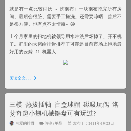
就是有一点比较讨厌 ~ 洗拖布! 一块拖布拖完所有房
间, 最后会很脏, 需要手工搓洗, 还需要晾晒. 善后不
是很方便, 也有点不太情愿~ 😝
上个月家里的扫地机被领导用水冲洗后坏掉了, 开不机
了… 群里的大佬给排骨推荐了可能是目前市场上拖地最
好用的云鲸 J1 机器人.
阅读全文...
三模 热拔插轴 盲盒球帽 磁吸玩偶 洛
斐奇趣小翘机械键盘可有玩过?
可爱的排骨
评测/单品
发布于：2021年6月23日