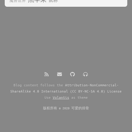
鼠标
魔兽世界
Blog content follows the
Attribution-NonCommercial-
ShareAlike 4.0 International (CC BY-NC-SA 4.0) License
Use
Volantis
as theme
版权所有 © 2020 可爱的排骨