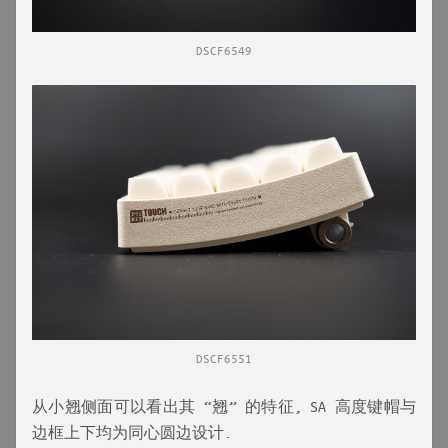
DSCF6549
DSCF6551
从小翘侧面可以看出其 “翘” 的特征, SA 高度键帽与
边框上下均为同心圆边设计.