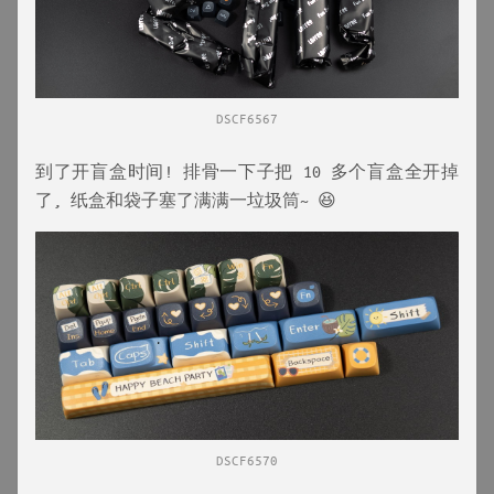
DSCF6567
到了开盲盒时间! 排骨一下子把 10 多个盲盒全开掉
了, 纸盒和袋子塞了满满一垃圾筒~ 😆
DSCF6570