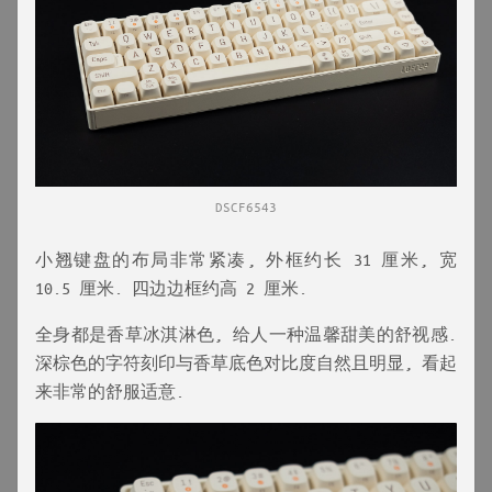
DSCF6543
小翘键盘的布局非常紧凑, 外框约长 31 厘米, 宽
10.5 厘米. 四边边框约高 2 厘米.
全身都是香草冰淇淋色, 给人一种温馨甜美的舒视感.
深棕色的字符刻印与香草底色对比度自然且明显, 看起
来非常的舒服适意.