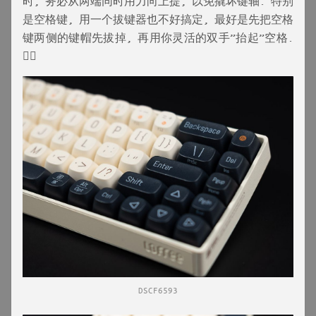
时, 务必从两端同时用力向上提, 以免撬坏键轴. 特别
是空格键, 用一个拔键器也不好搞定, 最好是先把空格
键两侧的键帽先拔掉, 再用你灵活的双手”抬起”空格.
🤷‍♂️
DSCF6593