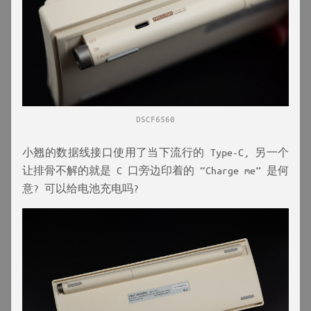
DSCF6560
小翘的数据线接口使用了当下流行的 Type-C, 另一个
让排骨不解的就是 C 口旁边印着的 “Charge me” 是何
意? 可以给电池充电吗?