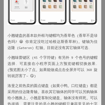
小翘键盘的基本款外框与键帽均为香草色 (香草不是绿
色吗? 😁 你肯定没吃过哈根达斯香草杯), 键轴为佳
达隆 (Gateron) 红轴, 目前还没有其它轴体可选.
小翘味蕾键区 (45 个字符键) 有另外 9 个色号的键帽
选择. 可直接在小程序页面上方预览键帽切换效果.
(预览图太小了点, 如果能做成点击全屏并可以 360 旋
转就厉害了~ 😋)
洛斐之前热卖的圆点键盘 (如黄小鸭, 口红键盘) 都是
采用的佳达隆青轴, 喜欢其它轴体的同学可以另购轴体
给小翘换上, 小翘是客制化键盘, 轴体没有焊死, 可以
热拔插. 需要注意的是小翘的键帽只兼容常见的十字