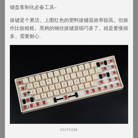
键盘客制化必备工具~
拔键是个累活, 上图红色的塑料拔键器效率较高, 但操
作比较粗糙; 黑柄的钢丝拔键器细巧多了, 就是要慢很
多, 需要耐心.
DSCF6588