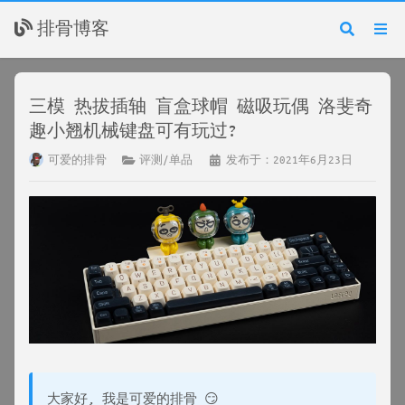
排骨博客
三模 热拔插轴 盲盒球帽 磁吸玩偶 洛斐奇
趣小翘机械键盘可有玩过?
可爱的排骨
评测/单品
发布于：2021年6月23日
大家好, 我是可爱的排骨 😏