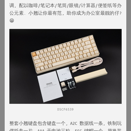
调, 配以咖啡/笔记本/笔筒/眼镜/计算器/便签纸等办
公元素. 小翘让你最有范, 助你成为办公室最靓的仔?
😁
DSCF6539
整套小翘键盘包含键盘一个, A2C 数据线一条, 铁制玩
偶托盘一片, AAA 干电池三粒, ESC 键帽一个, 替换装