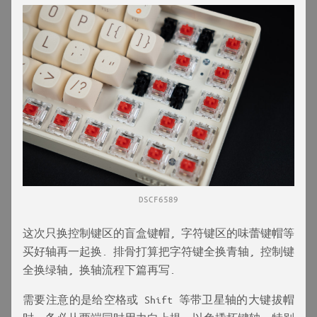
DSCF6589
这次只换控制键区的盲盒键帽, 字符键区的味蕾键帽等
买好轴再一起换. 排骨打算把字符键全换青轴, 控制键
全换绿轴, 换轴流程下篇再写.
需要注意的是给空格或 Shift 等带卫星轴的大键拔帽