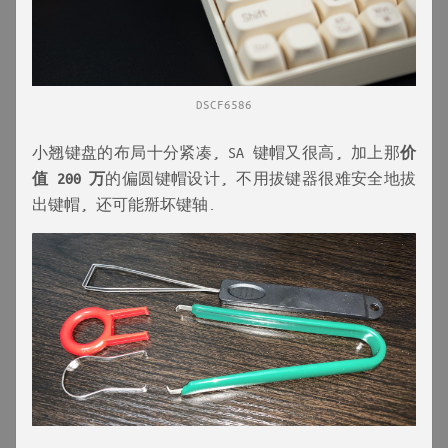
DSCF6586
小翘键盘的布局十分紧凑, SA 键帽又很高, 加上那
价
值 200 万
的偏圆键帽设计, 不用拔键器很难安全地拔
出键帽, 还可能掰坏键轴.