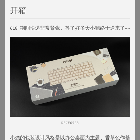
开箱
618 期间快递非常紧张, 等了好多天小翘终于送来了~~
DSCF6528
小翘的包装设计风格是以办公桌面为主题, 香草色作基