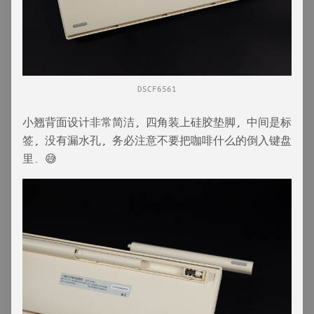
DSCF6561
小翘背面设计非常简洁, 四角装上硅胶垫脚, 中间是标
签, 没有漏水孔, 务必注意不要把咖啡什么的倒入键盘
里. 😅