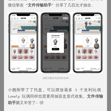
微信挚友 “
文件传输助手
“ 分享了几百次才抽全…
202106232245144
小翘附带了了托盘, 可以摆放最多 5 个龙利玩偶.
Lonely 玩偶同样也需要用抽盲盒形式收集,
文件传输
助手
菌又辛苦了~ 🤣