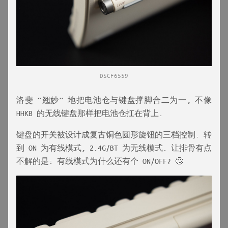
DSCF6559
洛斐 “翘妙” 地把电池仓与键盘撑脚合二为一, 不像
HHKB 的无线键盘那样把电池仓扛在背上.
键盘的开关被设计成复古铜色圆形旋钮的三档控制. 转
到 ON 为有线模式, 2.4G/BT 为无线模式. 让排骨有点
不解的是: 有线模式为什么还有个 ON/OFF? 🙄