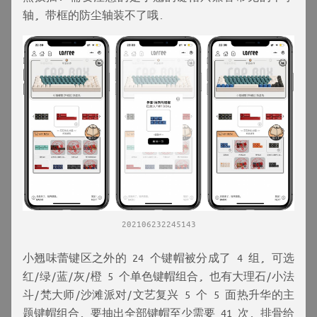
轴, 带框的防尘轴装不了哦.
202106232245143
小翘味蕾键区之外的 24 个键帽被分成了 4 组, 可选
红/绿/蓝/灰/橙 5 个单色键帽组合, 也有大理石/小法
斗/梵大师/沙滩派对/文艺复兴 5 个 5 面热升华的主
题键帽组合. 要抽出全部键帽至少需要 41 次. 排骨给