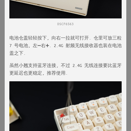
DSCF6563
电池仓盖轻轻按下, 向右一拉就可打开. 仓里可放三粒
7 号电池, 左➖右➕. 2.4G 射频无线接收器也装在电池
盖之下.
虽然小翘支持蓝牙连接, 不过 2.4G 无线连接要比蓝牙
更延迟也更稳定, 推荐使用.