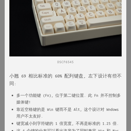
DSCF6545
小翘 69 相比标准的 60% 配列键盘, 左下设计有些不
同:
多一个功能键 (Fn), 位于第二键位置. 此 Fn 并不控制多
媒体键!
靠近空格键的是 Win 键而不是 Alt, 这个设计对 Wndows
用户不太友好.
键宽减小到字符键的 1 倍宽度, 不再是标准的 1.25 倍.
这 4 个键的分布可以看出洛斐为了同时兼容 Win 和 Mac