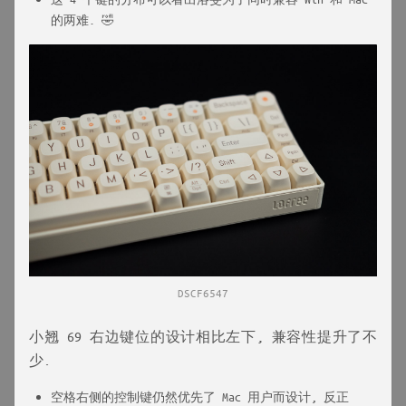
的两难. 🤣
DSCF6547
小翘 69 右边键位的设计相比左下, 兼容性提升了不
少.
空格右侧的控制键仍然优先了 Mac 用户而设计, 反正