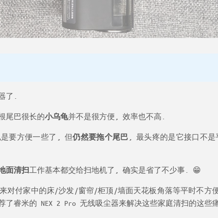
器了.
根尾巴很长的
小乌龟
并不是很方便, 效率也不高.
是要方便一些了, 但
仍然要拖个尾巴
, 最头疼的是它接口不是
地面清扫
工作基本都交给扫地机了, 确实是省了不少事. 😁
来对付家中的床/沙发/窗帘/柜顶/墙面天花板角落等平时不方
了睿米的 NEX 2 Pro 无线吸尘器来解决这些家庭清扫的这些