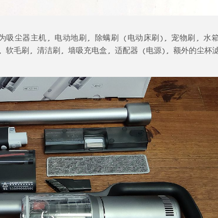
, 分别为吸尘器主机, 电动地刷, 除螨刷 (电动床刷), 宠物刷, 水
, 软毛刷, 清洁刷, 墙吸充电盒, 适配器 (电源), 额外的尘杯