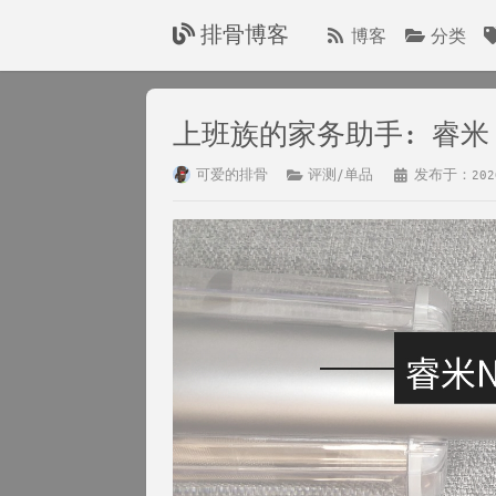
排骨博客
博客
分类
上班族的家务助手: 睿米 N
可爱的排骨
评测/单品
发布于：202