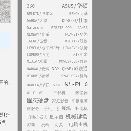
ASUS/华硕
360
BELKIN/贝尔金
BENQ/明基
DURGOD/杜伽
DAHUA/大华
Datacolor
FIRSTBLOOD
GANSS
GLOWAY/光威
HUAWEI/华为
IGENE/击音
KIOXIA/凯侠
LEVEL8/地平线8号
LINKSYS/领势
LOFREE/洛斐
MI/小米
MIJIA/米家
MOVESPEED/移速
NAS
QNAP/威联通
NARWAL/云鲸
RIODMI/睿米
SYNOLOGY/群晖
平的,
Wi-Fi 6
UGREEN/绿联
VIVO
Wi-Fi 6E
下载机
吸尘器
固态硬盘
家庭影音
平板电脑
扩展坞
微服务
手机
扫地机
便打扫
机械键盘
显示器
扫地机器人
痛点.
电脑主机
游戏
漫画
灯具