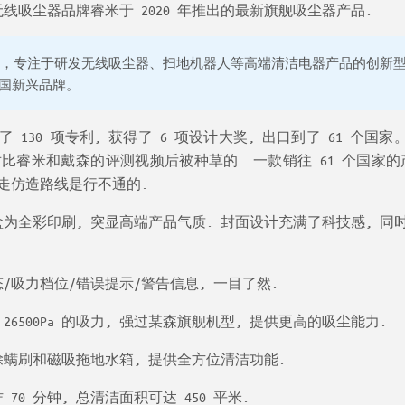
高端无线吸尘器品牌睿米于 2020 年推出的最新旗舰吸尘器产品.
市场，专注于研发无线吸尘器、扫地机器人等高端清洁电器产品的创新
国新兴品牌。
130 项专利, 获得了 6 项设计大奖, 出口到了 61 个国家
睿米和戴森的评测视频后被种草的. 一款销往 61 个国家的
走仿造路线是行不通的.
 包装盒为全彩印刷, 突显高端产品气质. 封面设计充满了科技感, 同
池状态/吸力档位/错误提示/警告信息, 一目了然.
 26500Pa 的吸力, 强过某森旗舰机型, 提供更高的吸尘能力.
除螨刷和磁吸拖地水箱, 提供全方位清洁功能.
 70 分钟, 总清洁面积可达 450 平米.