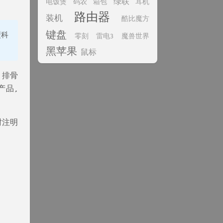
绿联
电饭煲
码农
箱包
耳机
路由器
装机
酷比魔方
键盘
型科
零刻
雷电3
魔兽世界
黑苹果
鼠标
。排骨
产品,
时注明