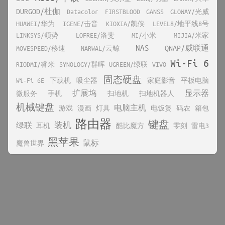
DURGOD/杜伽
Datacolor
FIRSTBLOOD
GANSS
GLOWAY/光威
HUAWEI/华为
IGENE/击音
KIOXIA/凯侠
LEVEL8/地平线8号
LINKSYS/领势
LOFREE/洛斐
MI/小米
MIJIA/米家
NAS
QNAP/威联通
MOVESPEED/移速
NARWAL/云鲸
Wi-Fi 6
RIODMI/睿米
SYNOLOGY/群晖
UGREEN/绿联
VIVO
固态硬盘
Wi-Fi 6E
下载机
吸尘器
家庭影音
平板电脑
扩展坞
显示器
微服务
手机
扫地机
扫地机器人
机械键盘
电脑主机
游戏
漫画
灯具
电饭煲
码农
箱包
路由器
键盘
装机
绿联
耳机
酷比魔方
零刻
雷电3
黑苹果
鼠标
魔兽世界