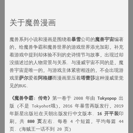
关于魔兽漫画
魔兽系列小说和漫画是围绕着
暴雪
公司的
魔兽宇宙
编著
的, 给魔兽争霸和魔兽世界的游戏世界添光加彩, 补充
着游戏中提到却体验不到的史诗情节与故事, 出现过却
没描述过的人物背景与关系. 与漫威宇宙不同的是, 魔
兽宇宙是唯一的, 与游戏主体紧密相连的, 不会出现游
戏里
萨尔
爱着
阿格娜
而漫画里压着
塔蕾莎
这种漫威里觉
见的BUG.
《魔兽争霸: 传奇》
第一卷于 2008 年由
Tokyopop
出
版 (不是 Tokyohot哦), 2016 年暴雪再版发行, 2019
年新星出版社在天朝出版发行中文版本.
16 开平装
印
刷, 共
880 页
左右. 每卷 4 个短篇, 平均每篇 44
页. (海贼王一话不到 20 页)