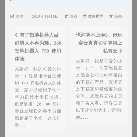
更新于：2019年8月30日
游戏
魔兽世界
漫画
有了扫地机器人做
也许算不上NAS, 但玩
好男人不再为难, 360
客云真真切切算得上
扫地机器人 T90 使用
私有云
体验
大家好, 我是可爱的排
骨 :) 一. 前言玩客云
大家好, 我的可爱的排
是迅雷公司7102年推出
骨 :) 这是排骨首次使
的下载机产品, 应该算
用 T90 扫地机器人的体
是下载宝和赚钱宝的集
验. 家中已经用了快一
合体. 从玩客云的主页
年的初代小米扫地机,
和广告来看, 玩客云是
但是使用一次 T90 后排
以下片功能为主, 还带H
骨就发现它的各个方面
DMI...
都超越了小米, 这次排
骨...