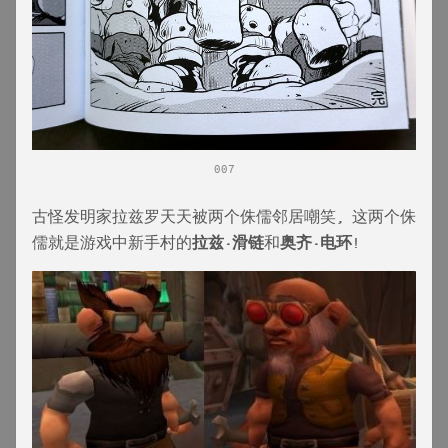
007
古怪发明家拉兹罗天天被两个侏儒邻居嘲笑, 这两个侏
儒就是游戏中新手村的
拉兹·滑链
和
奥齐·电环
!