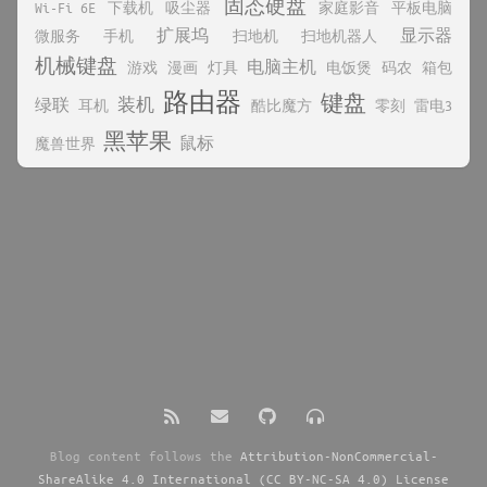
固态硬盘
Wi-Fi 6E
下载机
吸尘器
家庭影音
平板电脑
扩展坞
显示器
微服务
手机
扫地机
扫地机器人
机械键盘
电脑主机
游戏
漫画
灯具
电饭煲
码农
箱包
路由器
键盘
装机
绿联
耳机
酷比魔方
零刻
雷电3
黑苹果
鼠标
魔兽世界
Blog content follows the
Attribution-NonCommercial-
ShareAlike 4.0 International (CC BY-NC-SA 4.0) License