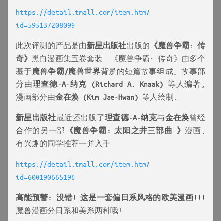
https://detail.tmall.com/item.htm?
id=595137208099
此次评测的产品是由
新星出版社
出版的
《魔兽争霸: 传
奇》
黑白漫画集五卷套装. 《魔兽争霸: 传奇》由多个
基于
魔兽争霸/魔兽世界
背景的短篇故事组成, 故事部
分由
理查德·A·纳克 (Richard A. Knaak)
等人编著,
漫画部分由
金在焕 (Kim Jae-Hwan)
等人绘制.
新星出版社
最近还出版了
理查德·A·纳克
与
金在焕
曾经
合作的另一部
《魔兽争霸: 太阳之井三部曲 》
漫画,
有兴趣的同学推荐一并入手.
https://detail.tmall.com/item.htm?
id=600190665196
高能预警: 没错! 这是一套偏日系风格的欧美漫画!!!
魔兽漫画分日系和美系两种哦!