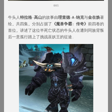
005
牛头人
特拉格·高山
的故事由
理查德·A·纳克
与
金在焕
著
绘, 共四集, 分别占据了
《魔兽争霸: 传奇》
前四卷的
首位, 讲述了这位半死亡状态的牛头人在遭到同族背叛
后一意孤行踏上了挑战巫妖王的征途.