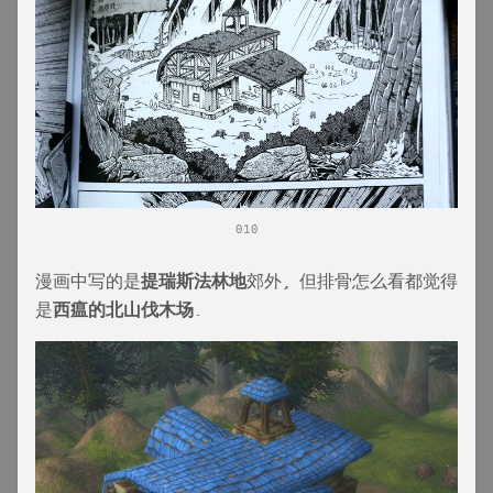
010
漫画中写的是
提瑞斯法林地
郊外, 但排骨怎么看都觉得
是
西瘟的北山伐木场
.