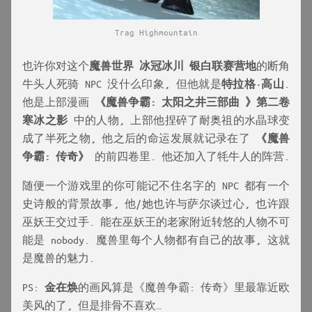
Trag Highmountain
也许你对这个
魔兽世界 冰冠冰川 银白联赛营地
的断角
牛头人死骑 NPC 没什么印象, 但他就是
特拉格·高山
.
他是上部漫画
《魔兽争霸: 太阳之井三部曲 》第二卷
寒冰之影
中的人物, 上部他捏碎了耐奥祖的水晶球变
成了半死之物, 他之后的命运发展就记录在了
《魔兽
争霸: 传奇》
的前四卷里. 他还加入了牦牛人的阵营.
随便一个游戏里的你可能记不住名字的 NPC 都有一个
史诗般的背景故事, 他/她也许与萨尔谈过心, 也许跟
巫妖王交过手. 能在巫妖王的老家附近转悠的人物不可
能是 nobody. 魔兽里每个人物都有自己的故事, 这就
是魔兽的魅力.
PS:
金在焕
的画风算是《魔兽争霸: 传奇》里最靠近欧
美风的了, 但是排骨不喜欢…