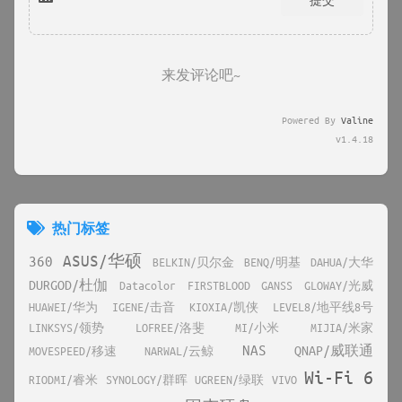
来发评论吧~
Powered By
Valine
v1.4.18
热门标签
ASUS/华硕
360
BELKIN/贝尔金
BENQ/明基
DAHUA/大华
DURGOD/杜伽
Datacolor
FIRSTBLOOD
GANSS
GLOWAY/光威
HUAWEI/华为
IGENE/击音
KIOXIA/凯侠
LEVEL8/地平线8号
LINKSYS/领势
LOFREE/洛斐
MI/小米
MIJIA/米家
NAS
QNAP/威联通
MOVESPEED/移速
NARWAL/云鲸
Wi-Fi 6
RIODMI/睿米
SYNOLOGY/群晖
UGREEN/绿联
VIVO